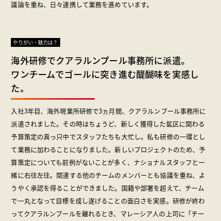
議論を重ね、日々連携して業務を進めています。
やりがい・魅力は？
海外研修でクアラルンプール事務所に派遣。
ワンチームでゴールに突き進む醍醐味を実感し
た。
入社3年目、海外現業所研修で3ヵ月間、クアラルンプール事務所に
派遣されました。その時はちょうど、新しく獲得した鉱区に関わる
予算策定の真っ只中でスタッフたちも大忙し。私も研修の一環とし
て業務に加わることになりました。新しいプロジェクトのため、予
算策定についても前例がないことが多く、ナショナルスタッフと一
緒に右往左往。関連する他のチームのメンバーとも協議を重ね、よ
うやく承認を得ることができました。国籍や部署を超えて、チーム
で一丸となって目標を成し遂げることの面白さを実感。研修が終わ
ってクアラルンプールを離れるとき、マレーシア人の上司に「チー