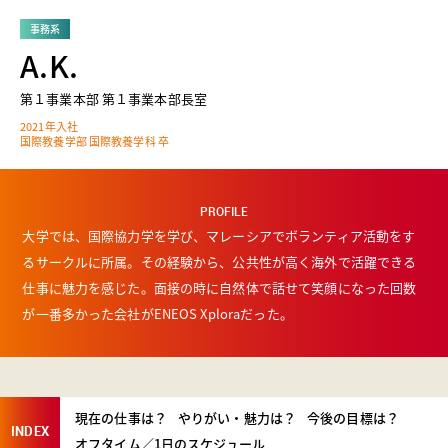
事務系
A.K.
第１事業本部 第１事業本部長室
2021年入社
国際教養学部 国際教養学科 卒
PROFILE
大学では、国際協力学を学び、マレーシアでボランティア活動をす
るサークルに所属。その経験から、公共性が高く海外で活躍できる
仕事に魅力を感じた。面接の時に自然体で話せて笑顔になった回数
が一番多かった会社がENEOS Xploraだった。
現在の仕事は？
やりがい・魅力は？
今後の目標は？
INDEX
オフタイム／1日のスケジュール