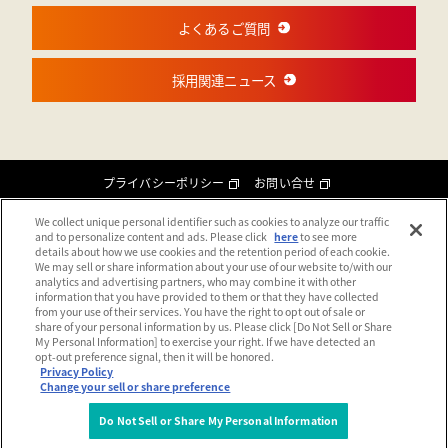
よくあるご質問
採用関連ニュース
プライバシーポリシー
お問い合せ
Do Not Sell or Share My Personal Information
We collect unique personal identifier such as cookies to analyze our traffic
and to personalize content and ads. Please click
here
to see more
details about how we use cookies and the retention period of each cookie.
We may sell or share information about your use of our website to/with our
analytics and advertising partners, who may combine it with other
information that you have provided to them or that they have collected
from your use of their services. You have the right to opt out of sale or
share of your personal information by us. Please click [Do Not Sell or Share
My Personal Information] to exercise your right. If we have detected an
opt-out preference signal, then it will be honored.
Privacy Policy
Change your sell or share preference
Do Not Sell or Share My Personal Information
Copyright © ENEOS Xplora Inc. All Rights Reserved.