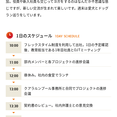
加。役員や新入社員も交じってヨガをするのはなんだか不思議な感
じですが、新しい交流が生まれて楽しいです。週末は愛犬とドッグ
ラン巡りをしています。
1日のスケジュール
1DAY SCHEDULE
フレックスタイム制度を利用して出社。1日の予定確認
10:00
後、教育担当である1年目社員とOJTミーティング
部内メンバーと各プロジェクトの進捗会議
11:00
昼休み。社内の食堂でランチ
12:00
クアラルンプール事務所と合同でプロジェクトの進捗
13:00
会議
契約書のレビュー。社内弁護士との意見交換
13:30