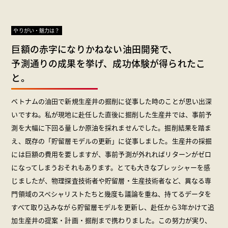
やりがい・魅力は？
巨額の赤字になりかねない油田開発で、
予測通りの成果を挙げ、成功体験が得られたこ
と。
ベトナムの油田で新規生産井の掘削に従事した時のことが思い出深
いですね。私が現地に赴任した直後に掘削した生産井では、事前予
測を大幅に下回る量しか原油を採れませんでした。掘削結果を踏ま
え、既存の「貯留層モデルの更新」に従事しました。生産井の採掘
には巨額の費用を要しますが、事前予測が外れればリターンがゼロ
になってしまうおそれもあります。とても大きなプレッシャーを感
じましたが、物理探査技術者や貯留層・生産技術者など、異なる専
門領域のスペシャリストたちと幾度も議論を重ね、持てるデータを
すべて取り込みながら貯留層モデルを更新し、赴任から3年かけて追
加生産井の提案・計画・掘削まで携わりました。この努力が実り、