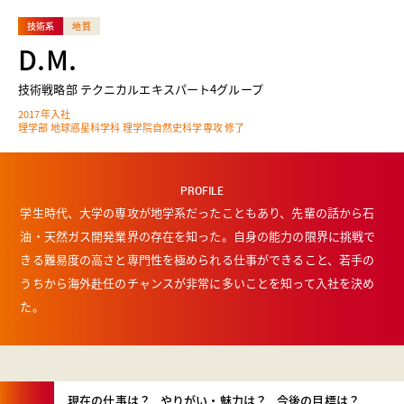
技術系
地質
D.M.
技術戦略部 テクニカルエキスパート4グループ
2017年入社
理学部 地球惑星科学科 理学院自然史科学専攻 修了
PROFILE
学生時代、大学の専攻が地学系だったこともあり、先輩の話から石
油・天然ガス開発業界の存在を知った。自身の能力の限界に挑戦で
きる難易度の高さと専門性を極められる仕事ができること、若手の
うちから海外赴任のチャンスが非常に多いことを知って入社を決め
た。
現在の仕事は？
やりがい・魅力は？
今後の目標は？