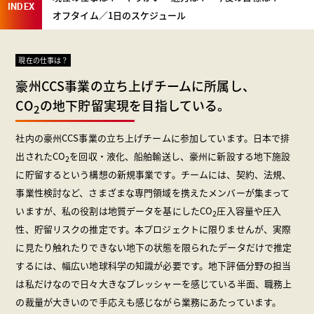
INDEX
オフタイム／1日のスケジュール
現在の仕事は？
豪州CCS事業の立ち上げチームに所属し、
CO
の地下貯留実現を目指している。
2
社内の豪州CCS事業の立ち上げチームに参加しています。日本で排
出されたCO
を回収・液化、船舶輸送し、豪州に新設する地下施設
2
に貯留するという構想の新規事業です。チームには、契約、法規、
事業性検討など、さまざまな専門領域を携えたメンバーが集まって
いますが、私の役割は地質データを基にしたCO
圧入容量や圧入
2
性、貯留リスクの推定です。本プロジェクトに限りませんが、実際
に見たり触れたりできない地下の状態を限られたデータだけで推定
するには、幅広い地球科学の知識が必要です。地下評価分野の担当
は私だけなので日々大きなプレッシャーを感じている半面、職務上
の裁量が大きいので手応えも感じながら業務にあたっています。